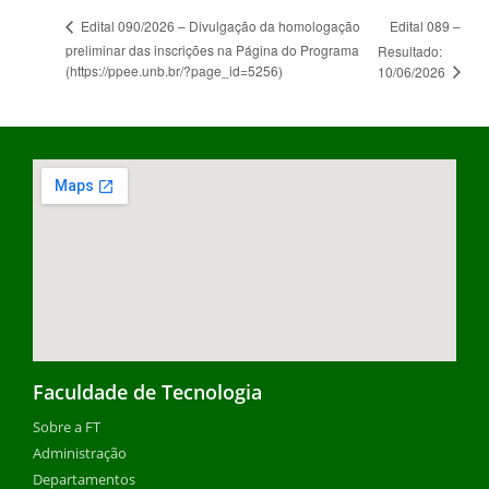
Edital 089 –
Edital 090/2026 – Divulgação da homologação
preliminar das inscrições na Página do Programa
Resultado:
(https://ppee.unb.br/?page_id=5256)
10/06/2026
Faculdade de Tecnologia
Sobre a FT
Administração
Departamentos