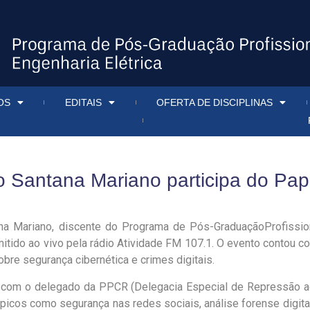
OS
EDITAIS
OFERTA DE DISCIPLINAS
Santana Mariano participa do Papo
a Mariano, discente do Programa de Pós-GraduaçãoProfission
mitido ao vivo pela rádio Atividade FM 107.1. O evento contou c
bre segurança cibernética e crimes digitais.
o com o delegado da PPCR (Delegacia Especial de Repressão aos
tópicos como segurança nas redes sociais, análise forense digita