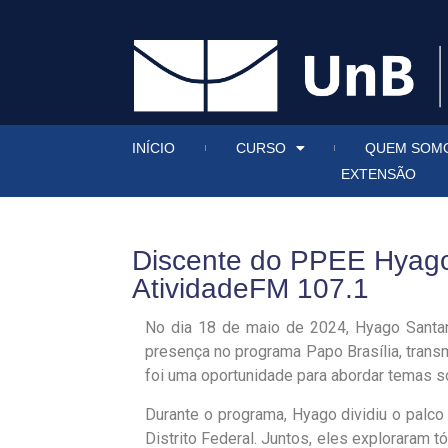
INÍCIO
CURSO
QUEM SOM
EXTENSÃO
Discente do PPEE Hyago 
AtividadeFM 107.1
No dia 18 de maio de 2024, Hyago Santan
presença no programa Papo Brasília, trans
foi uma oportunidade para abordar temas so
Durante o programa, Hyago dividiu o palc
Distrito Federal. Juntos, eles exploraram 